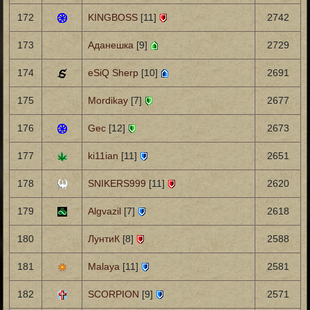
172
KINGBOSS
[11]
2742
173
Аданешка
[9]
2729
174
eSiQ Sherp
[10]
2691
175
Mordikay
[7]
2677
176
Gec
[12]
2673
177
ki11ian
[11]
2651
178
SNIKERS999
[11]
2620
179
Algvazil
[7]
2618
180
ЛунтиК
[8]
2588
181
Malaya
[11]
2581
182
SCORPION
[9]
2571