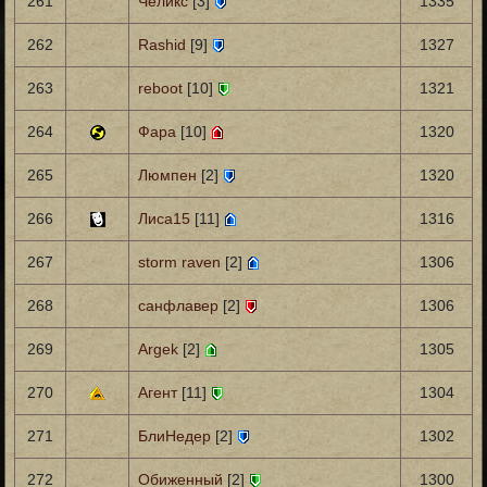
261
Челикс
[3]
1335
262
Rashid
[9]
1327
263
reboot
[10]
1321
264
Фара
[10]
1320
265
Люмпен
[2]
1320
266
Лиса15
[11]
1316
267
storm raven
[2]
1306
268
санфлавер
[2]
1306
269
Argek
[2]
1305
270
Агент
[11]
1304
271
БлиНедер
[2]
1302
272
Обиженный
[2]
1300