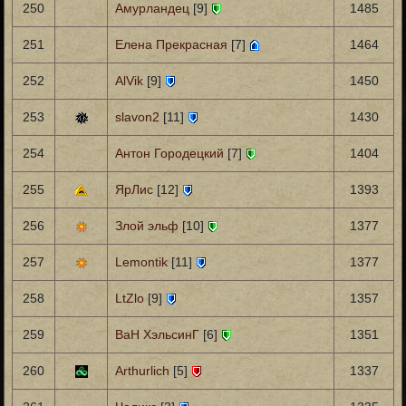
250
Амурландец
[9]
1485
251
Елена Прекрасная
[7]
1464
252
AlVik
[9]
1450
253
slavon2
[11]
1430
254
Антон Городецкий
[7]
1404
255
ЯрЛис
[12]
1393
256
Злой эльф
[10]
1377
257
Lemontik
[11]
1377
258
LtZlo
[9]
1357
259
ВаН ХэльсинГ
[6]
1351
260
Arthurlich
[5]
1337