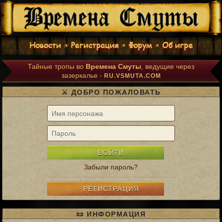
Новости
Регистрация
Форум
Об игре
Тайные тропы во
Времена Смуты
, ведущие через
зазеркалье -
RU.VSMUTA.COM
⚔️ ДОБРО ПОЖАЛОВАТЬ
ВОЙТИ
Забыли пароль?
РЕГИСТРАЦИЯ
📜 ИНФОРМАЦИЯ