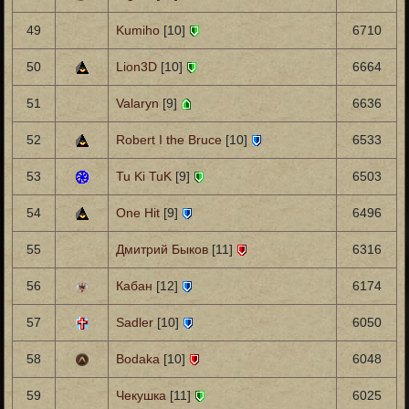
49
Kumiho
[10]
6710
50
Lion3D
[10]
6664
51
Valaryn
[9]
6636
52
Robert I the Bruce
[10]
6533
53
Tu Ki TuK
[9]
6503
54
One Hit
[9]
6496
55
Дмитрий Быков
[11]
6316
56
Кабан
[12]
6174
57
Sadler
[10]
6050
58
Bodaka
[10]
6048
59
Чекушка
[11]
6025