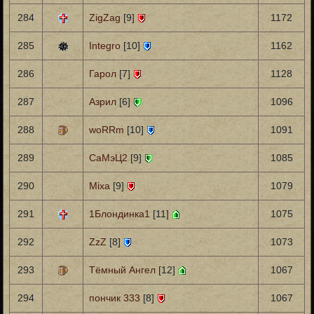
284
ZigZag
[9]
1172
285
Integro
[10]
1162
286
Гарол
[7]
1128
287
Азрил
[6]
1096
288
woRRm
[10]
1091
289
СаМэЦ2
[9]
1085
290
Mixa
[9]
1079
291
1Блондинка1
[11]
1075
292
ZzZ
[8]
1073
293
Тёмный Ангел
[12]
1067
294
пончик 333
[8]
1067