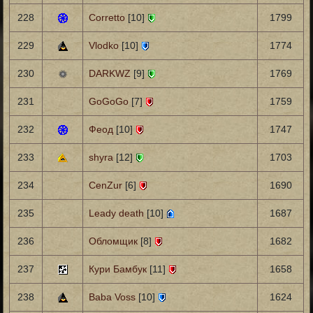
228
Corretto
[10]
1799
229
Vlodko
[10]
1774
230
DARKWZ
[9]
1769
231
GoGoGo
[7]
1759
232
Феод
[10]
1747
233
shyra
[12]
1703
234
CenZur
[6]
1690
235
Leady death
[10]
1687
236
Обломщик
[8]
1682
237
Кури Бамбук
[11]
1658
238
Baba Voss
[10]
1624