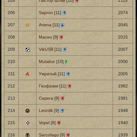
205
Пастор Шлак
[10]
2115
206
Sapron
[11]
2074
207
Ariena
[11]
2045
208
Maceo
[9]
2015
209
VikUSB
[11]
2007
210
Mutabor
[10]
2006
211
Ужратый
[11]
2005
212
Геофизик
[11]
1982
213
Серега
[8]
1981
214
Leontik
[9]
1948
215
Vopel
[8]
1940
216
Sarcofago
[9]
1939