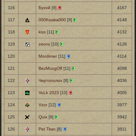
116
Бухой
[9]
4167
117
000Kwaka000
[9]
4148
118
kiss
[11]
4132
119
zeons
[10]
4126
120
Mordimer
[11]
4114
121
BezMozgOff
[11]
4098
122
Чертополох
[8]
4036
123
VoLk 2023
[10]
4005
124
Vzor
[12]
3977
125
Quix
[8]
3942
126
Pet Titan
[8]
3911