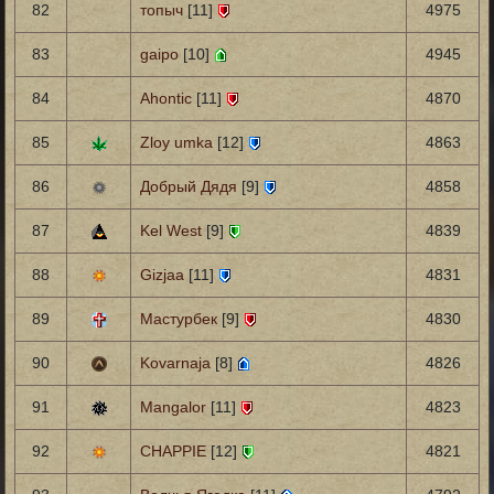
82
топыч
[11]
4975
83
gaipo
[10]
4945
84
Ahontic
[11]
4870
85
Zloy umka
[12]
4863
86
Добрый Дядя
[9]
4858
87
Kel West
[9]
4839
88
Gizjaa
[11]
4831
89
Мастурбек
[9]
4830
90
Kovarnaja
[8]
4826
91
Mangalor
[11]
4823
92
CHAPPIE
[12]
4821