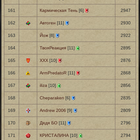
161
Кармическая Тень
[6]
2947
162
Автоген
[11]
2930
163
Йож
[8]
2922
164
ТвояРеакция
[11]
2895
165
XXX
[10]
2876
166
ArmPredatoR
[11]
2868
167
iliza
[10]
2856
168
Cheparaken
[6]
2835
169
Andrew 2006
[9]
2809
170
Дядя БО
[11]
2796
171
КРИСТАЛИНА
[10]
2794