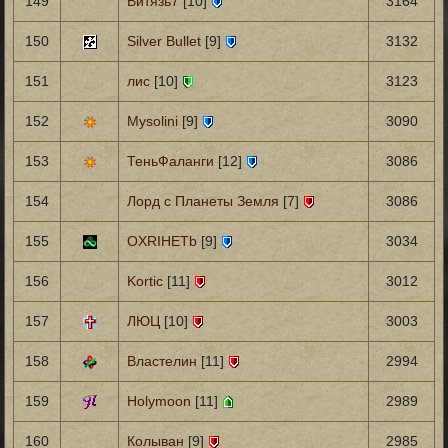
149
Витязь7
[10]
3164
150
Silver Bullet
[9]
3132
151
лис
[10]
3123
152
Mysolini
[9]
3090
153
ТеньФаланги
[12]
3086
154
Лорд с Планеты Земля
[7]
3086
155
OXRIHETb
[9]
3034
156
Kortic
[11]
3012
157
ЛЮЦ
[10]
3003
158
Властелин
[11]
2994
159
Holymoon
[11]
2989
160
Колыван
[9]
2985