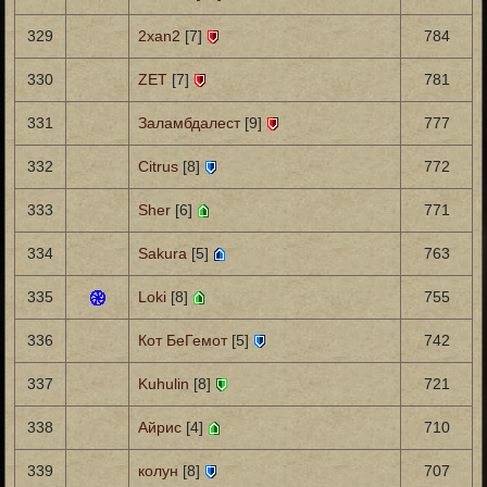
329
2xan2
[7]
784
330
ZET
[7]
781
331
Заламбдалест
[9]
777
332
Citrus
[8]
772
333
Sher
[6]
771
334
Sakura
[5]
763
335
Loki
[8]
755
336
Кот БеГемот
[5]
742
337
Kuhulin
[8]
721
338
Айрис
[4]
710
339
колун
[8]
707