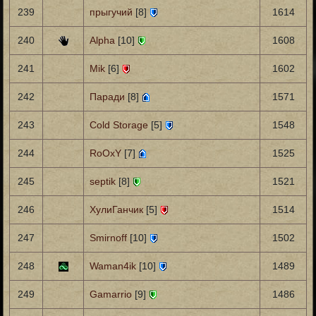
239
прыгучий
[8]
1614
240
Alpha
[10]
1608
241
Mik
[6]
1602
242
Паради
[8]
1571
243
Cold Storage
[5]
1548
244
RoOxY
[7]
1525
245
septik
[8]
1521
246
ХулиГанчик
[5]
1514
247
Smirnoff
[10]
1502
248
Waman4ik
[10]
1489
249
Gamarrio
[9]
1486