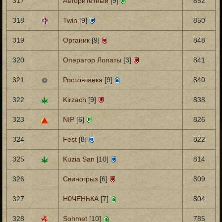
317
Авторитетный
[9]
852
318
Twin
[9]
850
319
Органик
[9]
848
320
Оператор Лопаты
[3]
841
321
Ростовчанка
[9]
840
322
Kirzach
[9]
838
323
NIP
[6]
826
324
Fest
[8]
822
325
Kuzia San
[10]
814
326
Свиногрыз
[6]
809
327
Н0ЧЕНЬКА
[7]
804
328
Sohmet
[10]
785