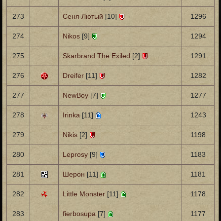
273
Сеня Лютый
[10]
1296
274
Nikos
[9]
1294
275
Skarbrand The Exiled
[2]
1291
276
Dreifer
[11]
1282
277
NewBoy
[7]
1277
278
Irinka
[11]
1243
279
Nikis
[2]
1198
280
Leprosy
[9]
1183
281
Шерон
[11]
1181
282
Little Monster
[11]
1178
283
fierbosupa
[7]
1177