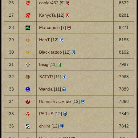
26
cooler462
[9]
8332
27
KanycTa
[12]
8281
28
Marcopolo
[7]
8271
29
HeaT
[12]
8155
30
Black tattoo
[12]
8102
31
Eisig
[11]
7987
32
SATYR
[11]
7968
33
Wanda
[11]
7889
34
Пьяный лыжник
[12]
7868
35
PARUS
[12]
7849
36
chilim
[12]
7842