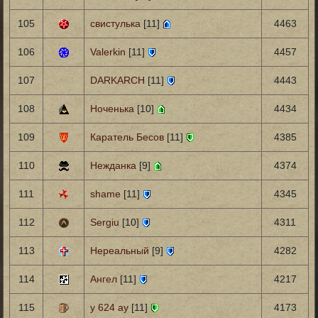
105
свистулька
[11]
4463
106
Valerkin
[11]
4457
107
DARKARCH
[11]
4443
108
Ноченька
[10]
4434
109
Каратель Бесов
[11]
4385
110
Нежданка
[9]
4374
111
shame
[11]
4345
112
Sergiu
[10]
4311
113
Нереальный
[9]
4282
114
Ангел
[11]
4217
115
у 624 ау
[11]
4173