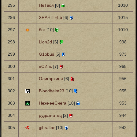
295
НеТвоя
[8]
1030
296
XRAHITELb
[6]
1015
297
бог
[10]
1010
298
Lion2d
[6]
998
299
G1obus
[5]
973
300
яСИнь
[7]
965
301
Олигархиня
[6]
956
302
Bloodhelm23
[10]
955
303
НежнееСнега
[10]
953
304
рудознатец
[2]
944
305
gibraltar
[10]
942