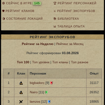
🟢 СЕЙЧАС В ИГРЕ
145
🏆 РЕЙТИНГ ПЕРСОНАЖЕЙ
🛡️ РЕЙТИНГ КЛАНОВ
⚔️ РЕЙТИНГ ЭКСПОРУБОВ
🌗 СОСТОЯНИЕ ЛОКАЦИЙ
📚 БИБЛИОТЕКА
📊 ТАБЛИЦА ОПЫТА
РЕЙТИНГ ЭКСПОРУБОВ
Рейтинг за Неделю
|
Рейтинг за Месяц
Рейтинг сформирован
03.08.2026
Топ 100
|
Топ уровни
|
Топ кланы
|
Топ разное
#
Клан
Персонаж
Опыт
1
bigbadorc
[9]
31117
2
Nairo
[11]
26352
3
lamzos
[12]
18865