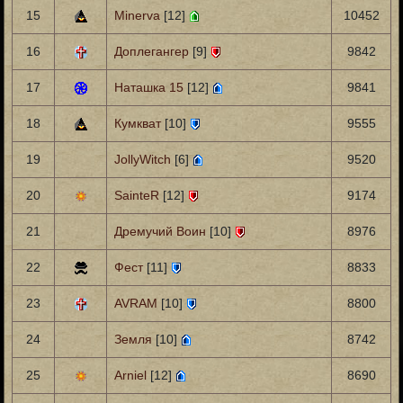
15
Minerva
[12]
10452
16
Доплегангер
[9]
9842
17
Наташка 15
[12]
9841
18
Кумкват
[10]
9555
19
JollyWitch
[6]
9520
20
SainteR
[12]
9174
21
Дремучий Воин
[10]
8976
22
Фест
[11]
8833
23
AVRAM
[10]
8800
24
Земля
[10]
8742
25
Arniel
[12]
8690