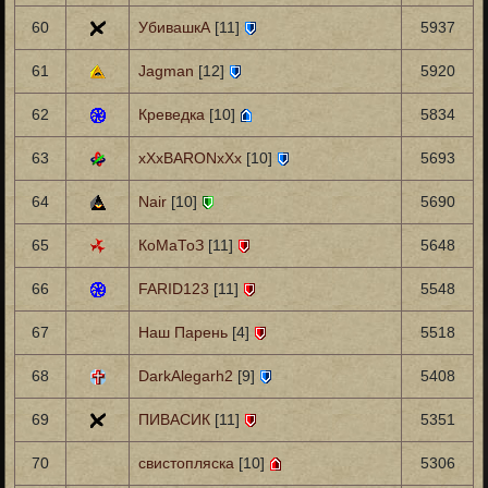
60
УбивашкА
[11]
5937
61
Jagman
[12]
5920
62
Креведка
[10]
5834
63
xXxBARONxXx
[10]
5693
64
Nair
[10]
5690
65
КоМаТоЗ
[11]
5648
66
FARID123
[11]
5548
67
Наш Парень
[4]
5518
68
DarkAlegarh2
[9]
5408
69
ПИВАСИК
[11]
5351
70
свистопляска
[10]
5306