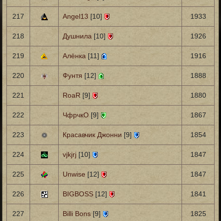
217
Angel13
[10]
1933
218
Душнила
[10]
1926
219
Алёнка
[11]
1916
220
Фунтя
[12]
1888
221
RoaR
[9]
1880
222
ЧфрчкО
[9]
1867
223
Красавчик Джонни
[9]
1854
224
vjkjrj
[10]
1847
225
Unwise
[12]
1847
226
BIGBOSS
[12]
1841
227
Billi Bons
[9]
1825