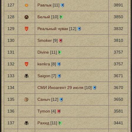
127
Равлык
[11]
3891
128
Белый
[10]
3850
129
Реальный чувак
[12]
3832
130
Smoker
[9]
3810
131
Divine
[11]
3757
132
kenkra
[8]
3757
133
Saigon
[7]
3671
134
СМИ Иноагент 29 июля
[10]
3670
135
Саныч
[12]
3650
136
Tymon
[4]
3581
137
Рахид
[11]
3441