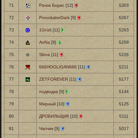
71
Рачок Борис
[12]
5303
72
ProvokatorDark
[9]
5267
73
1Grizli
[11]
5263
74
AnNa
[9]
5259
75
Slima
[11]
5226
76
666HOOLIGAN666
[11]
5211
77
ZETFOREVER
[11]
5177
78
подводка
[9]
5144
79
Мирный
[10]
5125
80
ДРОБИЛЬЩИК
[10]
5111
81
Чапчик
[9]
5017