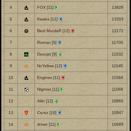
4
FOX
[11]
13828
5
Kwaka
[12]
13203
6
Best MurdeR
[12]
13172
7
Roman
[5]
11705
8
Descjet
[9]
11632
9
NcYellow
[12]
11545
10
Engines
[11]
11084
11
Nigmas
[11]
11068
12
Ailin
[12]
10865
13
Сельт
[10]
10847
14
driver
[11]
10689