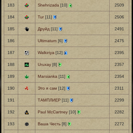
183
Shehrizada
[10]
2509
184
Tur
[11]
2506
185
Друйд
[11]
2491
186
Ultimatum
[6]
2475
187
Walkiriya
[12]
2395
188
Uruxay
[8]
2357
189
Marsianka
[11]
2354
190
Это я сам
[12]
2311
191
ТАМПЛИЕР
[11]
2299
192
Paul McCartney
[10]
2282
193
Ваша Честь
[8]
2272