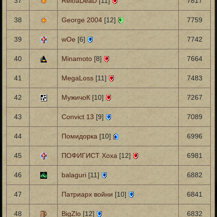
37
ReloaDeaD
[11]
7817
38
George 2004
[12]
7759
39
wOe
[6]
7742
40
Minamoto
[8]
7664
41
MegaLoss
[11]
7483
42
МужичоК
[10]
7267
43
Convict 13
[9]
7089
44
Помидорка
[10]
6996
45
ПОФИГИСТ Хоха
[12]
6981
46
balaguri
[11]
6882
47
Патриарх войни
[10]
6841
48
BigZlo
[12]
6832