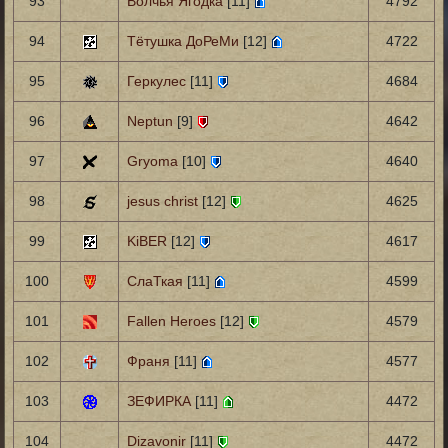
93
Волчья Ягодка
[11]
4792
94
Тётушка ДоРеМи
[12]
4722
95
Геркулес
[11]
4684
96
Neptun
[9]
4642
97
Gryoma
[10]
4640
98
jesus christ
[12]
4625
99
KiBER
[12]
4617
100
СлаТкая
[11]
4599
101
Fallen Heroes
[12]
4579
102
Франя
[11]
4577
103
ЗЕФИРКА
[11]
4472
104
Dizavonir
[11]
4472