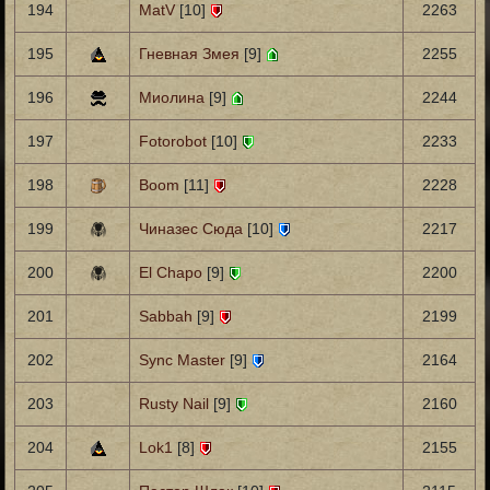
194
MatV
[10]
2263
195
Гневная Змея
[9]
2255
196
Миолина
[9]
2244
197
Fotorobot
[10]
2233
198
Boom
[11]
2228
199
Чиназес Сюда
[10]
2217
200
El Chapo
[9]
2200
201
Sabbah
[9]
2199
202
Sync Master
[9]
2164
203
Rusty Nail
[9]
2160
204
Lok1
[8]
2155