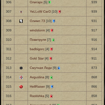
306
Олигарх
[5]
939
307
YeLLoW CarD
[10]
939
308
Олимп 73
[10]
931
309
windstorm
[4]
917
310
Повитруля
[7]
916
311
badbigorc
[4]
914
312
Gold Star
[4]
911
313
Смутная Леди
[9]
873
314
Avgustina
[8]
868
315
HellRaiser
[9]
866
316
Rastishka
[5]
858