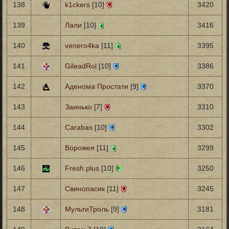
138
k1ckers
[10]
3420
139
Лали
[10]
3416
140
venero4ka
[11]
3395
141
GileadRol
[10]
3386
142
Аденома Простати
[9]
3370
143
Заинько
[7]
3310
144
Carabas
[10]
3302
145
Ворожея
[11]
3299
146
Fresh plus
[10]
3250
147
Свинопасик
[11]
3245
148
МультиТроль
[9]
3181