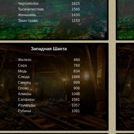
Чертополох
1825
Тысячелистник
1560
Женьшень
1430
Трын-трава
1153
Западная Шахта
Железо
480
Сера
760
Медь
834
Слюда
1889
Свинец
899
Олово
906
Алмазы
1048
Сапфиры
1041
Изумруды
1057
Рубины
1091