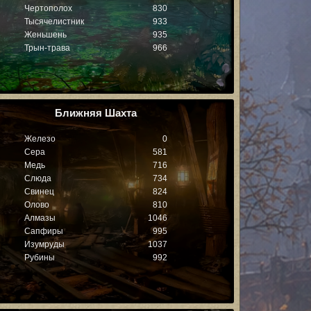
Чертополох
830
Тысячелистник
933
Женьшень
935
Трын-трава
966
Ближняя Шахта
Железо
0
Сера
581
Медь
716
Слюда
734
Свинец
824
Олово
810
Алмазы
1046
Сапфиры
995
Изумруды
1037
Рубины
992