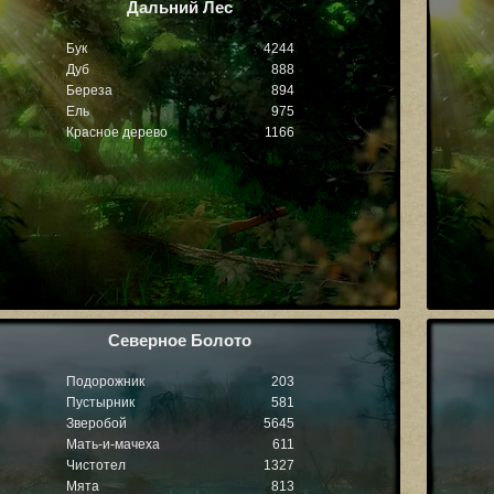
Дальний Лес
Бук
4244
Дуб
888
Береза
894
Ель
975
Красное дерево
1166
Северное Болото
Подорожник
203
Пустырник
581
Зверобой
5645
Мать-и-мачеха
611
Чистотел
1327
Мята
813