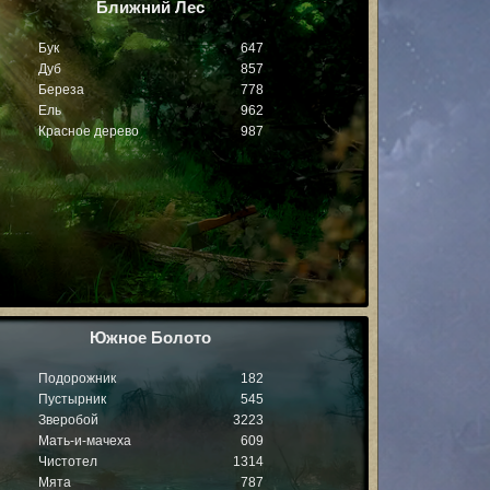
Ближний Лес
Бук
647
Дуб
857
Береза
778
Ель
962
Красное дерево
987
Южное Болото
Подорожник
182
Пустырник
545
Зверобой
3223
Мать-и-мачеха
609
Чистотел
1314
Мята
787