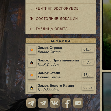
⚔️ РЕЙТИНГ ЭКСПОРУБОВ
🌗 СОСТОЯНИЕ ЛОКАЦИЙ
📊 ТАБЛИЦА ОПЫТА
🏰 ЗАМКИ
Замок Страха
01дн.
Воины Света
Замок с Привидениями
06дн.
N.I.P Shadow
Замок Стали
18дн.
Воины Света
Замок Белого Камня
03:52
N.I.P Shadow