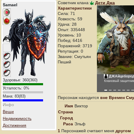
Советник клана
Дети Джа
Samael
Характеристики
Сила: 71
Ловкость: 59
Удача: 28
Опыт: 335448
Уровень: 10
Побед: 6416
Поражений: 3719
Репутация: 0
Звание: Смутьян
Пеший
ДЖАйцеборо
Здоровье:
360
(
360
)
Клановый защитни
Усталость:
0
%
Мана:
83
(
83
)
Персонаж находится
вне Времен См
Инфо
Имя
Виктор
Вещи
Страна
Город
Недвижимость
Раса
Эльф
Достижения
1
Персонажей считают меня
другом