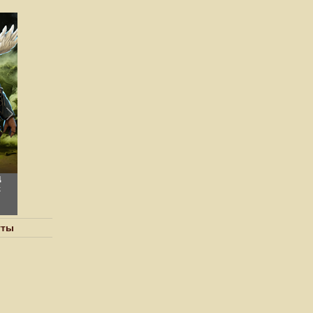
д
к
уты