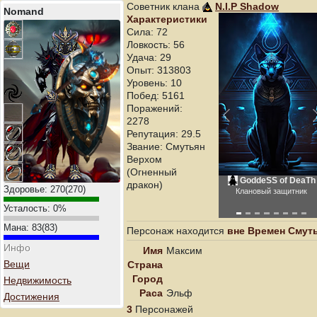
Советник клана
N.I.P Shadow
Nomand
Характеристики
Сила: 72
Ловкость: 56
Удача: 29
Опыт: 313803
Уровень: 10
Побед: 5161
Поражений:
2278
Репутация: 29.5
Звание: Смутьян
Верхом
(Огненный
GoddeSS of DeaTh
дракон)
Здоровье:
270
(
270
)
Клановый защитник
Усталость:
0
%
Мана:
83
(
83
)
Персонаж находится
вне Времен Смут
Инфо
Имя
Максим
Вещи
Страна
Город
Недвижимость
Раса
Эльф
Достижения
3
Персонажей