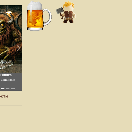
вНяшка
 защитник
ости