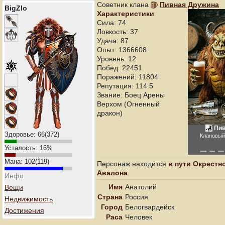
Советник клана
Пивная Дружина
BigZlo
Характеристики
Сила: 74
Ловкость: 37
Удача: 87
Опыт: 1366608
Уровень: 12
Побед: 22451
Поражений: 11804
Репутация: 114.5
Звание: Боец Арены
Верхом (Огненный
дракон)
Пи
Здоровье:
66
(
372
)
Клановый
Усталость:
16
%
Мана:
102
(
119
)
Персонаж находится
в пути Окрестн
Авалона
Инфо
Имя
Анатолий
Вещи
Страна
Россия
Недвижимость
Город
Белогвардейск
Достижения
Раса
Человек