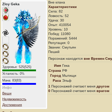
Вне клана
Zloy Geka
Характеристики
Сила: 82
Ловкость: 52
Удача: 30
Опыт: 410054
Уровень: 10
Побед: 11080
Поражений: 5444
Репутация: 0
Звание: Смутьян
Пеший
Персонаж находится
вне Времен См
Имя
Гека
Здоровье:
525
(
525
)
Страна
РФ
Усталость:
0
%
Город
Мытищи
Раса
Эльф
Мана:
83
(
83
)
1
Персонажей считают меня
другом
Инфо
0
Персонажей считают меня
врагом
Вещи
Недвижимость
Достижения