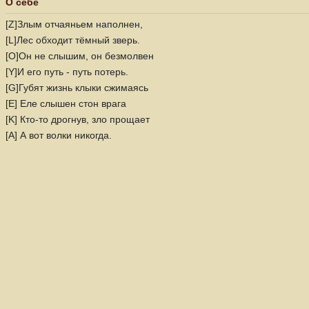
О себе
[Z]Злым отчаяньем наполнен,
[L]Лес обходит тёмный зверь.
[O]Он не слышим, он безмолвен
[Y]И его путь - путь потерь.
[G]Губят жизнь клыки сжимаясь
[E] Еле слышен стон врага
[K] Кто-то дрогнув, зло прощает
[A] А вот волки никогда.